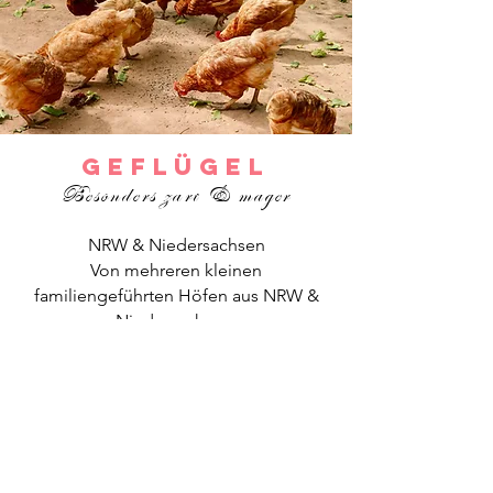
Geflügel
Besonders zart & mager
NRW & Niedersachsen
Von mehreren kleinen
familiengeführten Höfen aus NRW &
Niedersachsen.
Hofeigenes Futter, natürlicher Einstreu
und ausreichend Platz ist für uns
genauso selbstverständlich wie für
unsere Bauern.
Medikamenteneinsatz kann durch eine
vernünftige Haltung fast gänzlich